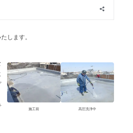
いたします。
な
に
プ
で
施工前
高圧洗浄中