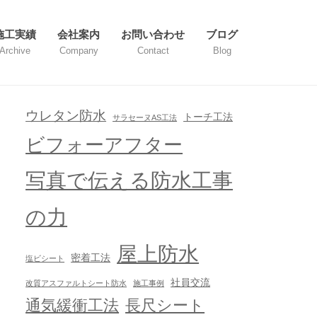
施工実績
会社案内
お問い合わせ
ブログ
Archive
Company
Contact
Blog
ウレタン防水
トーチ工法
サラセーヌAS工法
ビフォーアフター
写真で伝える防水工事
の力
屋上防水
密着工法
塩ビシート
社員交流
改質アスファルトシート防水
施工事例
通気緩衝工法
長尺シート