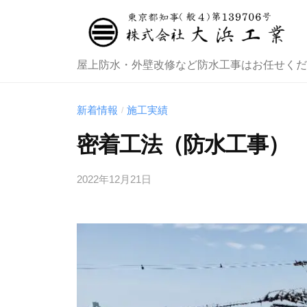
株
式
会
社
株
屋上防水・外壁改修など防水工事はお任せくだ
大
式
浜
会
新着情報
施工実績
/
工
社
密着工法（防水工事）
業
大
浜
2022年12月21日
b
y
工
管
業
理
者