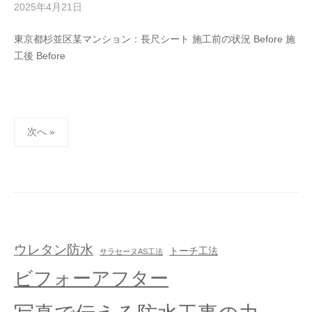
2025年4月21日
b
y
東京都杉並区某マンション：長尺シート 施工前の状況 Before 施
管
工後 Before
理
者
次へ »
ウレタン防水
トーチ工法
サラセーヌAS工法
ビフォーアフター