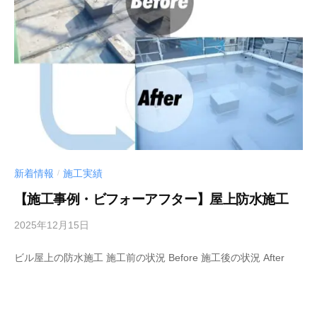
新着情報
施工実績
/
【施工事例・ビフォーアフター】屋上防水施工
2025年12月15日
b
y
ビル屋上の防水施工 施工前の状況 Before 施工後の状況 After
管
理
者