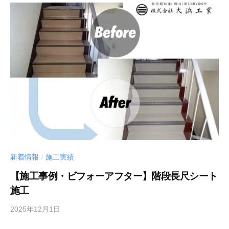
新着情報
施工実績
/
【施工事例・ビフォーアフター】階段長尺シート
施工
2025年12月1日
b
y