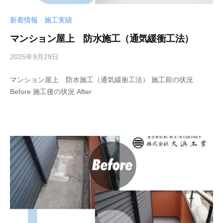
新着情報
施工実績
/
マンション屋上 防水施工（通気緩衝工法）
2025年9月29日
b
y
マンション屋上 防水施工（通気緩衝工法） 施工前の状況
管
Before 施工後の状況 After
理
者