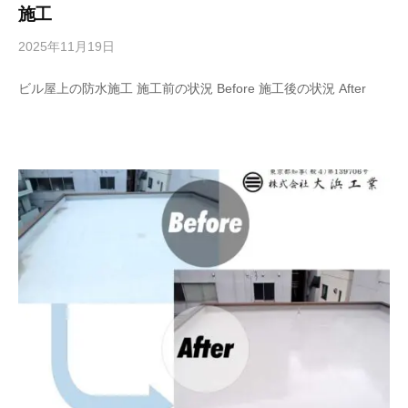
施工
2025年11月19日
b
y
ビル屋上の防水施工 施工前の状況 Before 施工後の状況 After
管
理
者