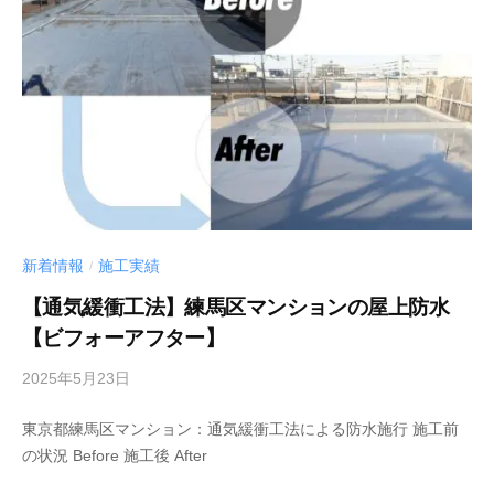
新着情報
施工実績
/
【通気緩衝工法】練馬区マンションの屋上防水
【ビフォーアフター】
2025年5月23日
b
y
東京都練馬区マンション：通気緩衝工法による防水施行 施工前
管
の状況 Before 施工後 After
理
者