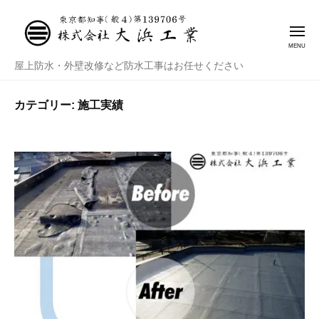
株
式
会
社
株
屋上防水・外壁改修など防水工事はお任せください
大
式
浜
会
カテゴリー:
施工実績
工
社
業
大
浜
工
業