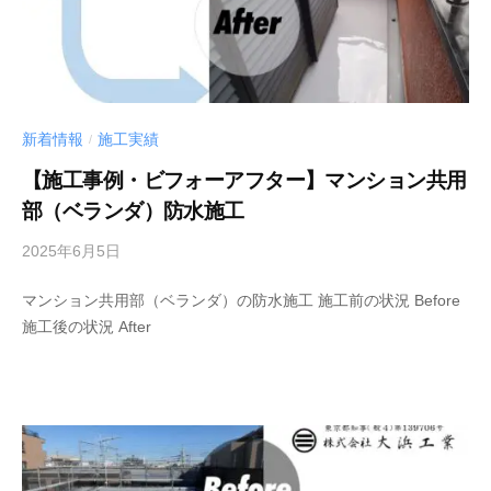
新着情報
施工実績
/
【施工事例・ビフォーアフター】マンション共用
部（ベランダ）防水施工
2025年6月5日
b
y
マンション共用部（ベランダ）の防水施工 施工前の状況 Before
管
施工後の状況 After
理
者