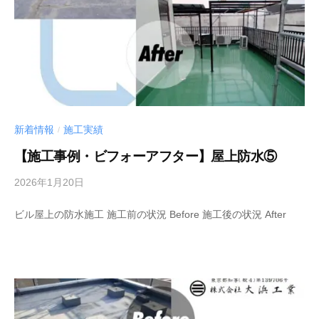
新着情報
施工実績
/
【施工事例・ビフォーアフター】屋上防水⑤
2026年1月20日
b
y
ビル屋上の防水施工 施工前の状況 Before 施工後の状況 After
管
理
者