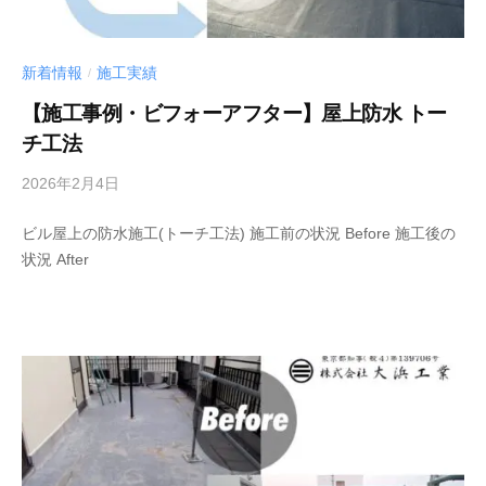
新着情報
施工実績
/
【施工事例・ビフォーアフター】屋上防水 トー
チ工法
2026年2月4日
b
y
ビル屋上の防水施工(トーチ工法) 施工前の状況 Before 施工後の
管
状況 After
理
者