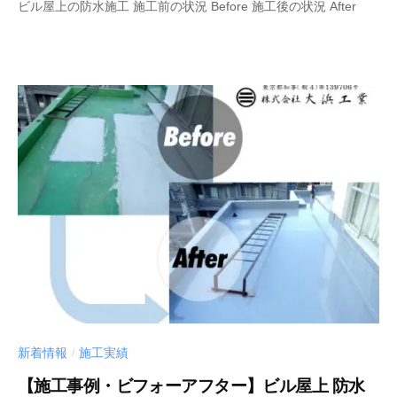
ビル屋上の防水施工 施工前の状況 Before 施工後の状況 After
管
理
者
新着情報
施工実績
/
【施工事例・ビフォーアフター】ビル屋上 防水