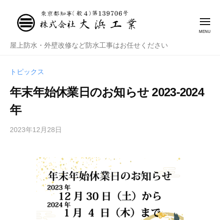
株
式
会
社
株
屋上防水・外壁改修など防水工事はお任せください
大
式
浜
会
トピックス
工
社
業
年末年始休業日のお知らせ 2023-2024
大
年
浜
工
2023年12月28日
b
業
y
管
理
者