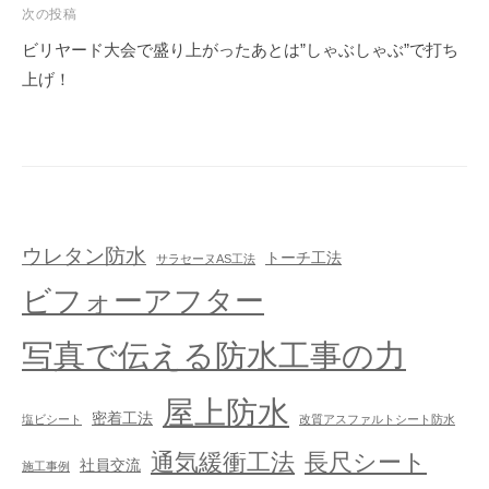
次の投稿
ビリヤード大会で盛り上がったあとは”しゃぶしゃぶ”で打ち
上げ！
ウレタン防水
トーチ工法
サラセーヌAS工法
ビフォーアフター
写真で伝える防水工事の力
屋上防水
密着工法
塩ビシート
改質アスファルトシート防水
通気緩衝工法
長尺シート
社員交流
施工事例