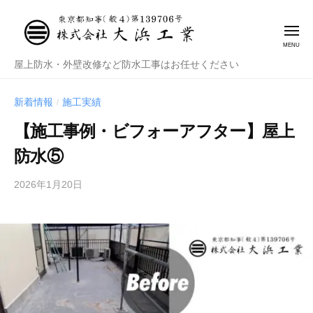
株
式
会
社
株
屋上防水・外壁改修など防水工事はお任せください
大
式
浜
会
新着情報
施工実績
/
工
社
業
【施工事例・ビフォーアフター】屋上
大
防水⑤
浜
工
2026年1月20日
b
業
y
管
理
者