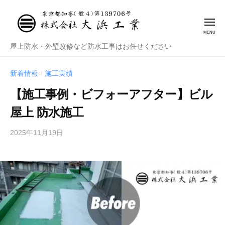
株
式
会
社
株
屋上防水・外壁改修など防水工事はお任せください
大
式
浜
会
新着情報
施工実績
/
工
社
業
【施工事例・ビフォーアフター】ビル
大
屋上 防水施工
浜
工
2025年11月19日
b
業
y
管
理
者