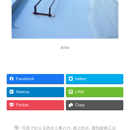
After
Facebook
twitter
Hatena
LINE
Pocket
Copy
写真で伝える防水工事の力
,
屋上防水
,
通気緩衝工法