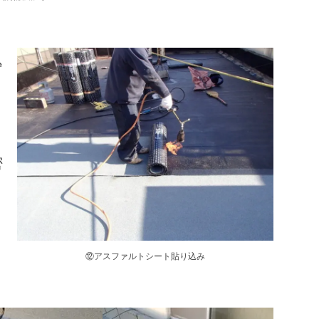
込
、
密
⑫アスファルトシート貼り込み