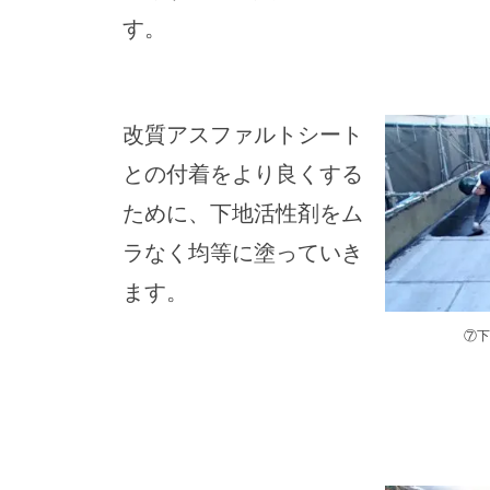
す。
改質アスファルトシート
との付着をより良くする
ために、下地活性剤をム
ラなく均等に塗っていき
ます。
⑦下