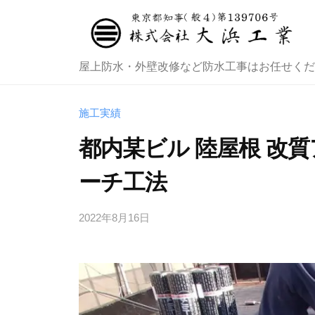
株
式
会
社
株
屋上防水・外壁改修など防水工事はお任せくだ
大
式
浜
会
施工実績
工
社
都内某ビル 陸屋根 改
業
大
ーチ工法
浜
工
2022年8月16日
b
業
y
管
理
者