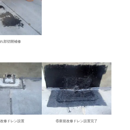
れ部切開補修
改修ドレン設置
⑥新規改修ドレン設置完了