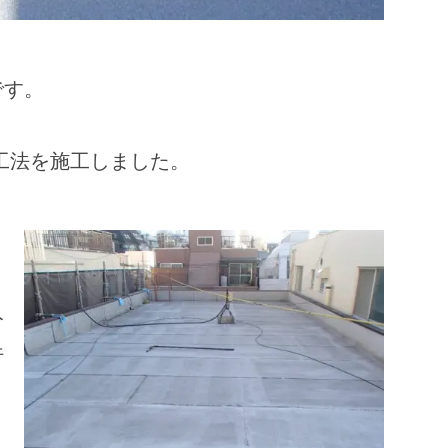
です。
工法を施工しました。
分
行