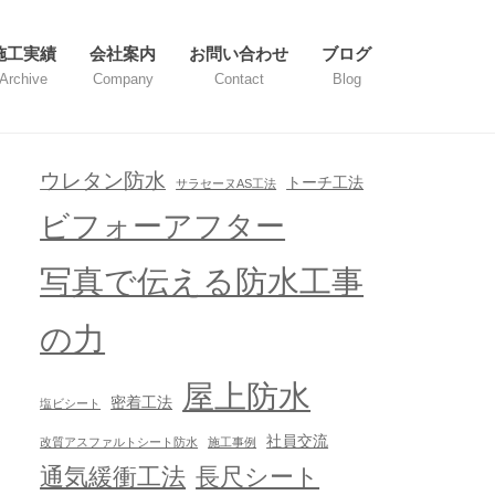
施工実績
会社案内
お問い合わせ
ブログ
Archive
Company
Contact
Blog
ウレタン防水
トーチ工法
サラセーヌAS工法
ビフォーアフター
写真で伝える防水工事
の力
屋上防水
密着工法
塩ビシート
社員交流
改質アスファルトシート防水
施工事例
通気緩衝工法
長尺シート