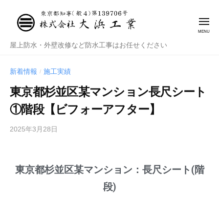
株
式
会
社
株
屋上防水・外壁改修など防水工事はお任せください
大
式
浜
会
新着情報
施工実績
/
工
社
業
東京都杉並区某マンション長尺シート
大
①階段【ビフォーアフター】
浜
工
2025年3月28日
b
業
y
管
理
東京都杉並区某マンション：長尺シート(階
者
段)