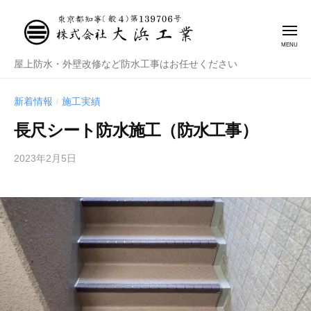
株
式
会
社
株
屋上防水・外壁改修など防水工事はお任せください
大
式
浜
会
新着情報
施工実績
/
工
社
業
長尺シート防水施工（防水工事）
大
2023年2月5日
b
浜
y
工
管
業
理
者