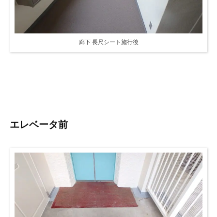
廊下 長尺シート施行後
エレベータ前